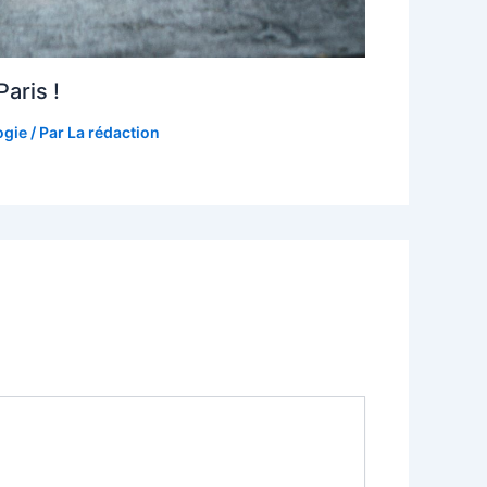
aris !
ogie
/ Par
La rédaction