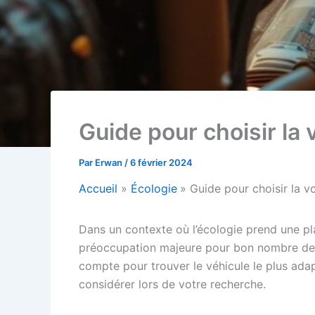
Guide pour choisir la 
Par
Erwan
/
6 février 2024
Accueil
Écologie
Guide pour choisir la v
Dans un contexte où l’écologie prend une pl
préoccupation majeure pour bon nombre de c
compte pour trouver le véhicule le plus ada
considérer lors de votre recherche.