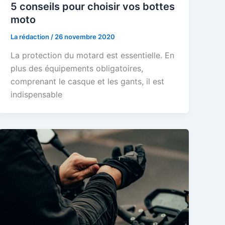
5 conseils pour choisir vos bottes
moto
La rédaction
/
26 novembre 2020
La protection du motard est essentielle. En
plus des équipements obligatoires,
comprenant le casque et les gants, il est
indispensable