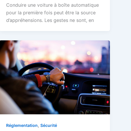
Conduire une voiture à boîte automatique
pour la première fois peut être la source
d’appréhensions. Les gestes ne sont, en
,
Réglementation
Sécurité