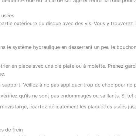
 démonte-roue ou la clé de serrage et retirer la roue pour 
s usées
 partie extérieure du disque avec des vis. Vous y trouverez l
s le système hydraulique en desserrant un peu le bouchon d
étrier en place avec une clé plate ou à molette. Prenez garde
ue.
on support. Veillez à ne pas appliquer trop de choc pour ne
érifiez qu’ils ne sont pas endommagés ou saillants. Si tel es
rnevis large, écartez délicatement les plaquettes usées jusq
es de frein