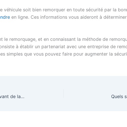
re véhicule soit bien remorquer en toute sécurité par la b
endre
en ligne. Ces informations vous aideront à déterminer
ant le remorquage, et en connaissant la méthode de remor
consiste à établir un partenariat avec une entreprise de re
es simples que vous pouvez faire pour augmenter la sécur
Achat d’une voiture neuve, à quoi faut-il penser avant de la choisir et de l’obtenir ?
Quels s