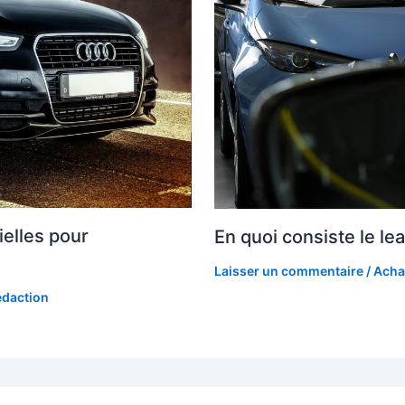
elles pour
En quoi consiste le le
?
Laisser un commentaire
/
Achat
édaction