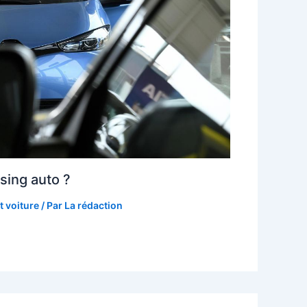
asing auto ?
 voiture
/ Par
La rédaction